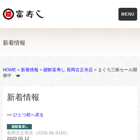
MENU
新着情報
HOME
>
新着情報
>
廻鮮富寿し 長岡古正寺店
> まぐろ三昧セール開
催中 🍣
新着情報
<<
ひとつ前へ戻る
長岡古正寺店（0258-86-8160）
2020.05.12