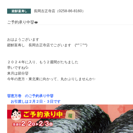
長岡古正寺店（0258-86-8160）
ご予約承り中👹🍣
おはようございます
廻鮮富寿し 長岡古正寺店でございます (*^▽^*)
２０２４年に入り、もう２週間がたちました
早いですね💦
来月は節分👹
今年の恵方・東北東に向かって、丸かぶりしませんか✨
👹恵方巻 のご予約承り中👹
お引渡しは２月２日・３日です