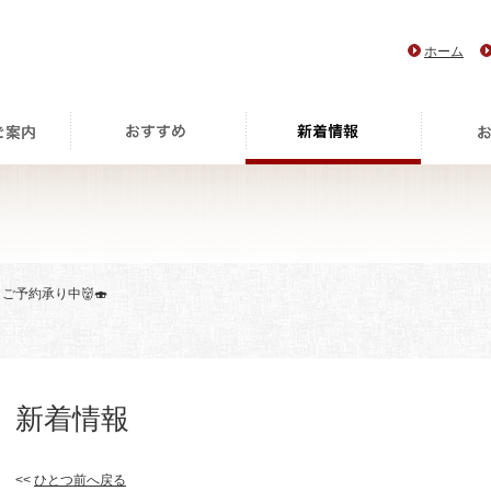
ホーム
 ご予約承り中👹🍣
新着情報
<<
ひとつ前へ戻る