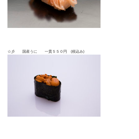
☆彡 国産うに 一貫５５０円 (税込み)