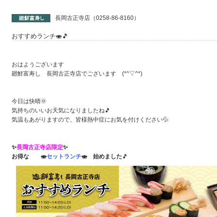
長岡古正寺店（0258-86-8160）
おすすめランチ🍣🎵
おはようございます
廻鮮富寿し 長岡古正寺店でございます (*^▽^*)
今日は快晴🌞
気持ちのいいお天気になりましたね🎵
気温もあがりますので、皆様熱中症にお気を付けください💦
✨
長岡古正寺店限定
✨
お得な 🍣
セットランチ
🍣 始めました
🎵