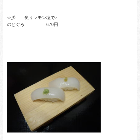
☆彡 炙りレモン塩で♪
のどぐろ 670円