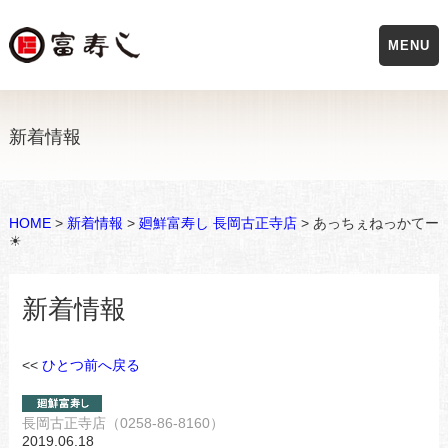
MENU
新着情報
HOME
>
新着情報
>
廻鮮富寿し 長岡古正寺店
> あっちぇねっかてー
☀
新着情報
<<
ひとつ前へ戻る
長岡古正寺店（0258-86-8160）
2019.06.18