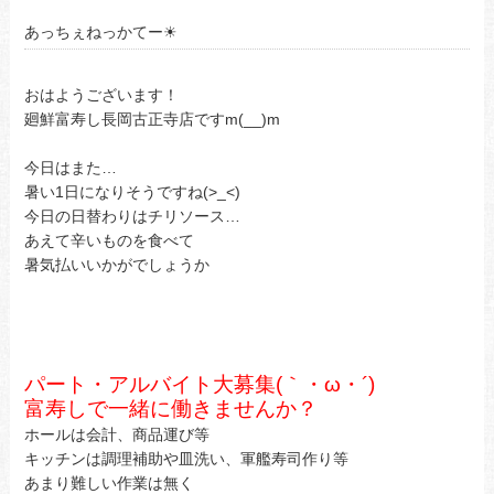
あっちぇねっかてー☀
おはようございます！
廻鮮富寿し長岡古正寺店ですm(__)m
今日はまた…
暑い1日になりそうですね(>_<)
今日の日替わりはチリソース…
あえて辛いものを食べて
暑気払いいかがでしょうか
パート・アルバイト大募集(｀・ω・´)ゞ
富寿しで一緒に働きませんか？
ホールは会計、商品運び等
キッチンは調理補助や皿洗い、軍艦寿司作り等
あまり難しい作業は無く