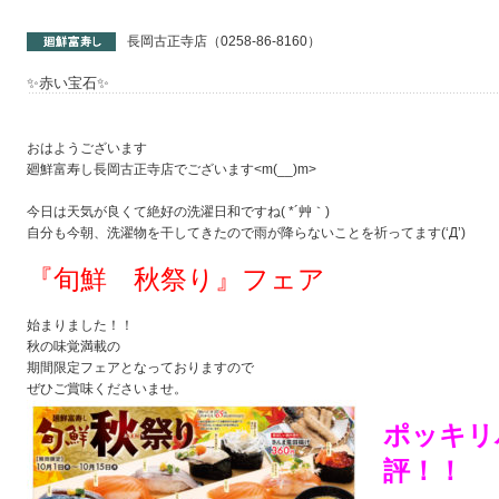
長岡古正寺店（0258-86-8160）
✨赤い宝石✨
おはようございます
廻鮮富寿し長岡古正寺店でございます<m(__)m>
今日は天気が良くて絶好の洗濯日和ですね( *´艸｀)
自分も今朝、洗濯物を干してきたので雨が降らないことを祈ってます(‘Д’)
『旬鮮 秋祭り』フェア
始まりました！！
秋の味覚満載の
期間限定フェアとなっておりますので
ぜひご賞味くださいませ。
ポッキリ
評！！