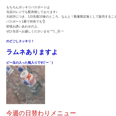
もちろんポッキリパスポートは
当店のレジでも配布致しております♪
大好評につき、1日先着10食のところ、なんと！数量限定無くして販売することに
パスポート1冊で何色でも👌
皆様お誘いあわせの上、
ぜひ当店へお越しくださいませ ^^) _旦~~
のどごしスッキリ！
ラムネありますよ
ビー玉の入った瓶入りです(´ー｀)
今週の日替わりメニュー