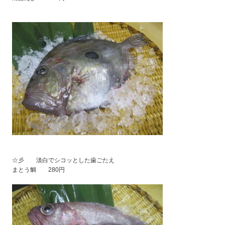
☆彡 淡白でシコッとした歯ごたえ
まとう鯛 280円