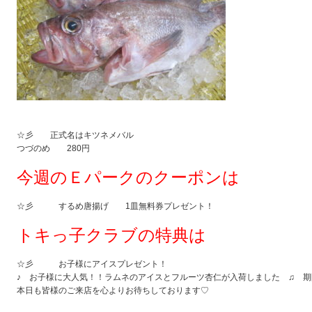
☆彡 正式名はキツネメバル
つづのめ 280円
今週のＥパークのクーポンは
☆彡 するめ唐揚げ 1皿無料券プレゼント！
トキっ子クラブの特典は
☆彡 お子様にアイスプレゼント！
♪ お子様に大人気！！ラムネのアイスとフルーツ杏仁が入荷しました ♫ 期
本日も皆様のご来店を心よりお待ちしております♡