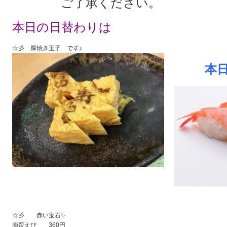
ご了承ください。
本日の日替わりは
☆彡 厚焼き玉子 です♪
本
☆彡 赤い宝石✨
南蛮えび 360円