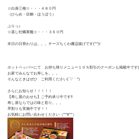
☆白身三種☆・・・４８０円
（ひらめ・目鯛・ほうぼう）
ぷりっ♪
☆蒸し牡蠣軍艦☆・・・３６０円
本日の日替わりは。。。チーズちくわ磯辺揚げです(^^)/
ホットペッパーにて お持ち帰りメニュー１０％割引のクーポンも掲載中です(^
お家でみんなでお寿しを。。。
そんなときはぜひ ご利用ください(´▽｀*)
さらにお知らせ！！！！！
【寿し屋のおせち】ご予約承り中です‼
寿し屋ならではの味と彩り。。。
早割りも実施中です！！
お気軽にお問い合わせください（*^∀^*）