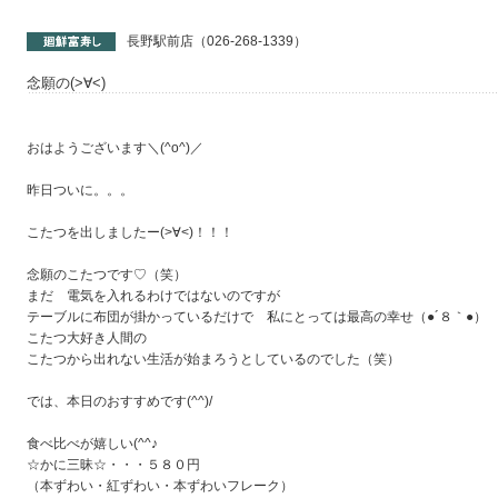
長野駅前店（026-268-1339）
念願の(>∀<)
おはようございます＼(^o^)／
昨日ついに。。。
こたつを出しましたー(>∀<)！！！
念願のこたつです♡（笑）
まだ 電気を入れるわけではないのですが
テーブルに布団が掛かっているだけで 私にとっては最高の幸せ（●´８｀●）
こたつ大好き人間の
こたつから出れない生活が始まろうとしているのでした（笑）
では、本日のおすすめです(^^)/
食べ比べが嬉しい(^^♪
☆かに三昧☆・・・５８０円
（本ずわい・紅ずわい・本ずわいフレーク）