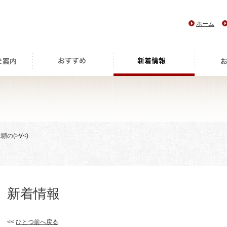
ホーム
念願の(>∀<)
新着情報
<<
ひとつ前へ戻る