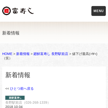
MENU
新着情報
HOME
>
新着情報
>
廻鮮富寿し 長野駅前店
> 値下げ最高(>∀<)
（笑）
新着情報
<<
ひとつ前へ戻る
長野駅前店（026-268-1339）
2018.10.04