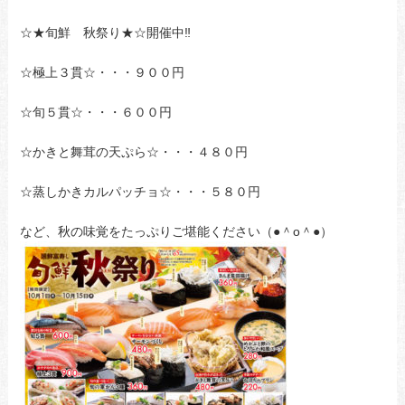
☆★旬鮮 秋祭り★☆開催中‼
☆極上３貫☆・・・９００円
☆旬５貫☆・・・６００円
☆かきと舞茸の天ぷら☆・・・４８０円
☆蒸しかきカルパッチョ☆・・・５８０円
など、秋の味覚をたっぷりご堪能ください（●＾o＾●）