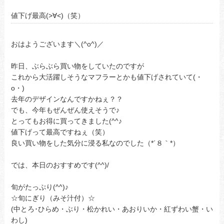
値下げ最高(>∀<)（笑）
おはようございます＼(^o^)／
昨日、ぶらぶら買い物をしていたのですが
これから大活躍しそうなマフラーとかも値下げされていて(・
o・)
去年のデザインなんですかねぇ？？
でも、今年もぜんぜん使えそうで♪
とってもお得に買ってきました(^^♪
値下げって最高ですねぇ（笑）
良い買い物をした気分に浸る私なのでした（*´８｀*）
では、本日のおすすめです(^^)/
旬がたっぷり(^^)♪
☆旬にぎり（みそ汁付）☆
(中とろ･ひらめ・ぶり・松かれい・あおりいか・紅ずわい蟹・い
わし)