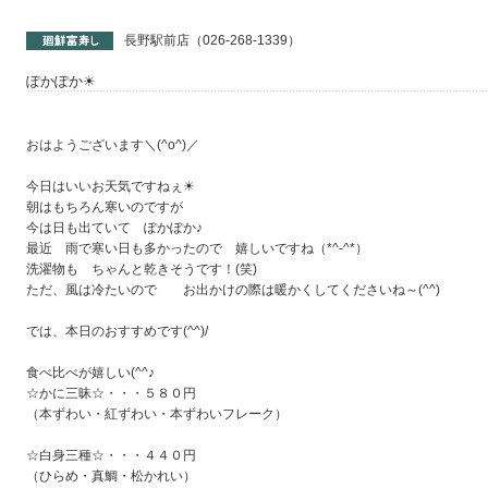
長野駅前店（026-268-1339）
ぽかぽか☀
おはようございます＼(^o^)／
今日はいいお天気ですねぇ☀
朝はもちろん寒いのですが
今は日も出ていて ぽかぽか♪
最近 雨で寒い日も多かったので 嬉しいですね（*^-^*）
洗濯物も ちゃんと乾きそうです！(笑)
ただ、風は冷たいので お出かけの際は暖かくしてくださいね～(^^)
では、本日のおすすめです(^^)/
食べ比べが嬉しい(^^♪
☆かに三昧☆・・・５８０円
（本ずわい・紅ずわい・本ずわいフレーク）
☆白身三種☆・・・４４０円
（ひらめ・真鯛・松かれい）