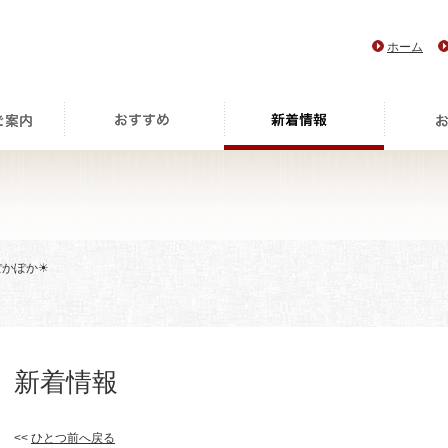
ホーム
ぽかぽか☀
新着情報
<<
ひとつ前へ戻る