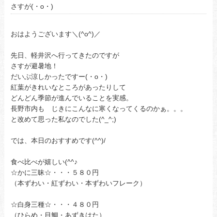
さすが(・o・)
おはようございます＼(^o^)／
先日、軽井沢へ行ってきたのですが
さすが避暑地！
だいぶ涼しかったですー(・o・)
紅葉がきれいなところがあったりして
どんどん季節が進んでいることを実感。
長野市内も じきにこんなに寒くなってくるのかぁ。。。
と改めて思った私なのでした(^_^;)
では、本日のおすすめです(^^)/
食べ比べが嬉しい(^^♪
☆かに三昧☆・・・５８０円
（本ずわい・紅ずわい・本ずわいフレーク）
☆白身三種☆・・・４８０円
（ひらめ・目鯛・あずきはた）