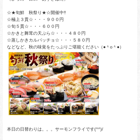
☆★旬鮮 秋祭り★☆開催中‼
☆極上３貫☆・・・９００円
☆旬５貫☆・・・６００円
☆かきと舞茸の天ぷら☆・・・４８０円
☆蒸しかきカルパッチョ☆・・・５８０円
などなど、秋の味覚をたっぷりご堪能ください（●＾o＾●）
本日の日替わりは。。。サーモンフライです(^^)/