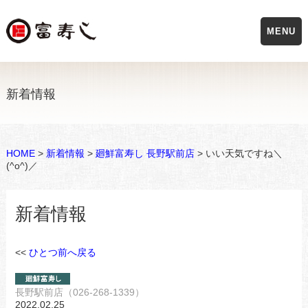
MENU
新着情報
HOME
>
新着情報
>
廻鮮富寿し 長野駅前店
> いい天気ですね＼
(^o^)／
新着情報
<<
ひとつ前へ戻る
長野駅前店（026-268-1339）
2022.02.25