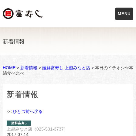
MENU
新着情報
HOME
>
新着情報
>
廻鮮富寿し 上越みなと店
> 本日のイチオシ☆本
鮪食べ比べ
新着情報
<<
ひとつ前へ戻る
上越みなと店（025-531-3737）
2017.07.14