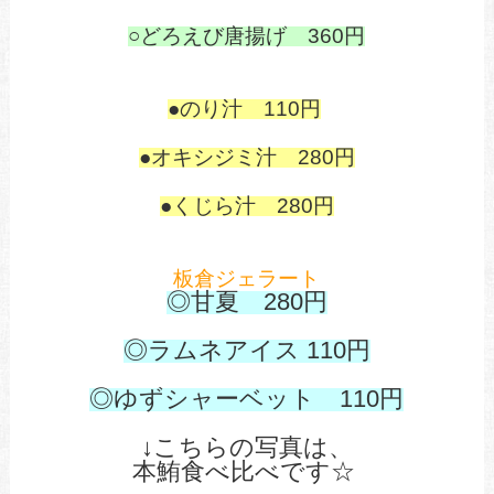
○どろえび唐揚げ 360円
あ
●のり汁 110円
●オキシジミ汁 280円
●くじら汁 280円
板倉ジェラート
◎甘夏 280円
あ
◎ラムネアイス 110円
あ
◎ゆずシャーベット 110
円
↓こちらの写真は、
本鮪食べ比べです☆