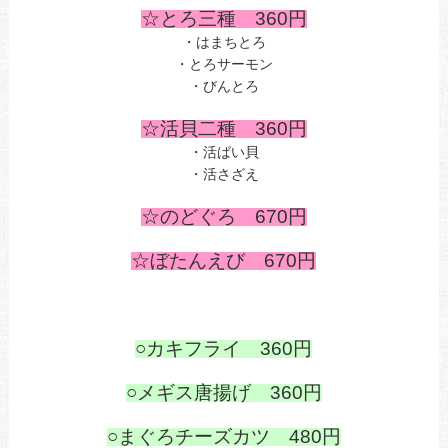
☆とろ三種 360円
・はまちとろ
・とろサーモン
・びんとろ
、
☆活貝二種 360
円
・活ばい貝
・活さざえ
☆のどぐろ 670円
☆ぼたんえび 670
円
○カキフライ 360円
あ
○メギス唐揚げ 360円
あ
○まぐろチーズカツ 480円