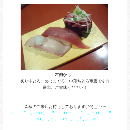
左側から、
炙り中とろ・めじまぐろ・中落ちとろ軍艦です☆
是非、ご賞味ください！
a
a
皆様のご来店お待ちしております( ^^) _旦~~
＋。．*．。+○+。．*．。+○+。．*．。+○+。．*．。
+○+。．*．。+○+。．*．。+○