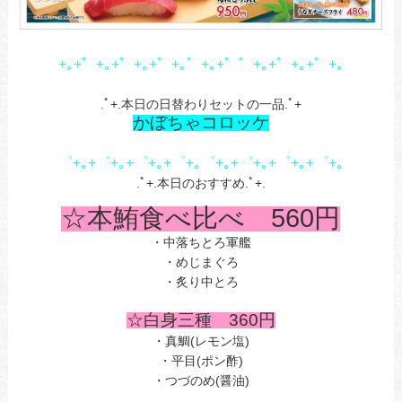
+｡+゜+｡+゜+｡+゜+｡゜+｡+゜゜+｡+゜+｡+゜+｡
.ﾟ+.本日の日替わりセットの一品.ﾟ+
かぼちゃコロッケ
゜+｡+゜+｡+゜+｡+゜+｡゜+｡+゜+｡+゜+｡+゜+｡
.ﾟ+.本日のおすすめ.ﾟ+.
☆本鮪食べ比べ 560
円
・中落ちとろ軍艦
・めじまぐろ
・炙り中とろ
☆白身三種 360円
・真鯛(レモン塩)
・平目(ポン酢)
・つづのめ(醤油)
あ