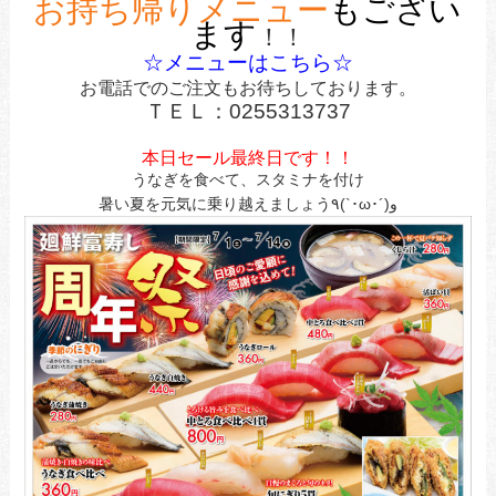
お持ち帰りメニュー
もござい
ます
！！
☆メニューはこちら☆
お電話でのご注文もお待ちしております
。
ＴＥＬ：0255313737
本日セール最終日です！！
うなぎを食べて、スタミナを付け
暑い夏を元気に乗り越えましょう٩(`･ω･´)و