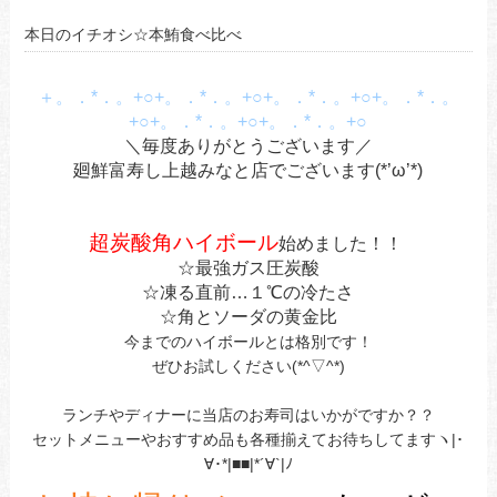
本日のイチオシ☆本鮪食べ比べ
＋。．*．。+○+。．*．。+○+。．*．。+○+。．*．。
+○+。．*．。+○+。．*．。+○
＼毎度ありがとうございます／
廻鮮富寿し上越みなと店でございます(*’ω’*)
あ
あ
超炭酸角ハイボール
始めました！！
☆最強ガス圧炭酸
☆凍る直前…１℃の冷たさ
☆角とソーダの黄金比
今までのハイボールとは格別です！
ぜひお試しください(*^▽^*)
ランチやディナーに当店のお寿司はいかがですか？？
セットメニューやおすすめ品も各種揃えてお待ちしてますヽ|･
∀･*|■■|*´∀`|ﾉ