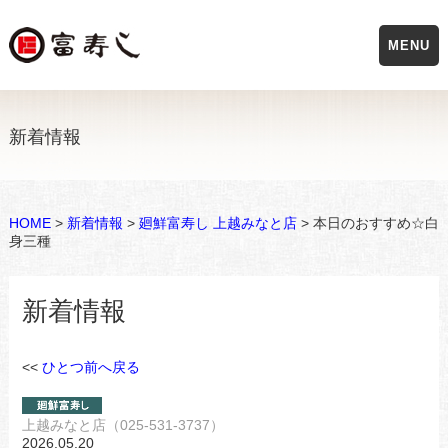
MENU
新着情報
HOME
>
新着情報
>
廻鮮富寿し 上越みなと店
> 本日のおすすめ☆白
身三種
新着情報
<<
ひとつ前へ戻る
上越みなと店（025-531-3737）
2026.05.20