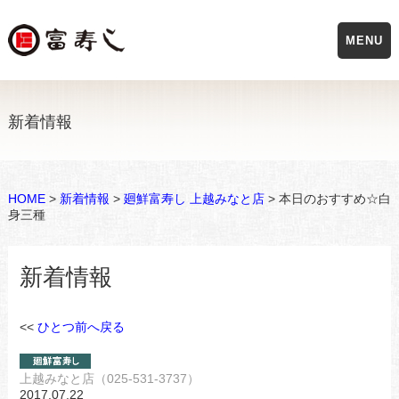
MENU
新着情報
HOME
>
新着情報
>
廻鮮富寿し 上越みなと店
> 本日のおすすめ☆白
身三種
新着情報
<<
ひとつ前へ戻る
上越みなと店（025-531-3737）
2017.07.22