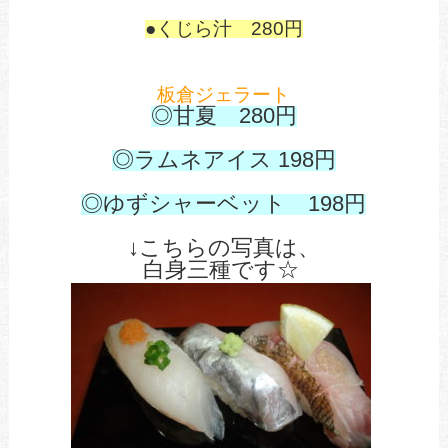
●くじら汁 280円
板倉ジェラート
◎甘夏 280円
あ
◎ラムネアイス 198円
あ
◎ゆずシャーベット 198
円
↓こちらの写真は、
白身三種です☆