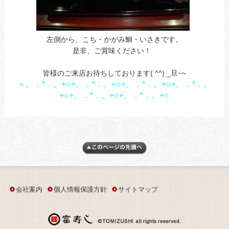
左側から、こち・かがみ鯛・いさきです。
a
是非、ご賞味ください！
a
皆様のご来店お待ちしております( ^^) _旦~~
＋。．*．。+○+。．*．。+○+。．*．。+○+。．*．。
+○+。．*．。+○+。．*．。+○
会社案内
個人情報保護方針
サイトマップ