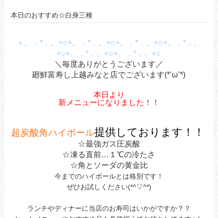
本日のおすすめ☆白身三種
＋。．*．。+○+。．*．。+○+。．*．。+○+。．*．。
+○+。．*．。+○+。．*．。+○
＼毎度ありがとうございます／
廻鮮富寿し上越みなと店でございます(*’ω’*)
a
本日より
新メニューになりました！！
あ
あ
提供しております！！
超炭酸角ハイボール
☆最強ガス圧炭酸
☆凍る直前…１℃の冷たさ
☆角とソーダの黄金比
今までのハイボールとは格別です！
ぜひお試しください(*^▽^*)
ランチやディナーに当店のお寿司はいかがですか？？