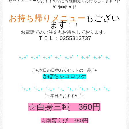
セットメニューやおすすめ品も各種揃えてお待ちしてますヽ|･
∀･*|■■|*´∀`|ﾉ
お持ち帰りメニュー
もござい
ます
！！
お電話でのご注文もお待ちしております
。
ＴＥＬ：0255313737
+｡+゜+｡+゜+｡+゜+｡゜+｡+゜゜+｡+゜+｡+゜+｡
.ﾟ+.本日の日替わりセットの一品.ﾟ+
かぼちゃコロッケ
゜+｡+゜+｡+゜+｡+゜+｡゜+｡+゜+｡+゜+｡+゜+｡
.ﾟ+.本日のおすすめ.ﾟ+.
☆白身三種 360
円
☆南蛮えび 360円
あ