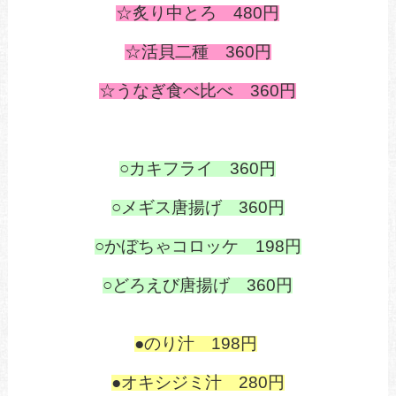
☆炙り中とろ 480円
、
☆活貝二種 360
円
☆うなぎ食べ比べ 360円
○カキフライ 360円
あ
○メギス唐揚げ 360円
あ
○かぼちゃコロッケ 198円
○どろえび唐揚げ 360円
あ
●のり汁 198円
●オキシジミ汁 280円