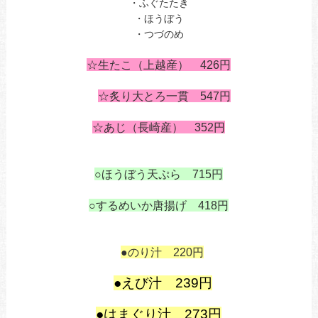
・ふぐたたき
・ほうぼう
・つづのめ
・
☆生たこ（上越産） 426
円
あ
も
☆炙り大とろ一貫 547円
の
☆あじ（長崎産） 352円
も
も
○ほうぼう天ぷら 715円
も
○するめいか唐揚げ 418円
も
も
1
●のり汁 220円
1
●えび汁 239円
も
●はまぐり汁 273円