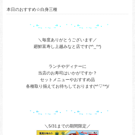
本日のおすすめ☆白身三種
゜・*:.。. .。.:*・゜゜・*:.。. .。.:*・゜
あ
＼毎度ありがとうございます／
廻鮮富寿し上越みなと店です(*^_^*)
あ
あ
ランチやディナーに
当店のお寿司はいかがですか？
セットメニューやおすすめ品
各種取り揃えてお待ちしております(*^▽^*)/
あ
モ
゜・*:.。. .。.:*・゜゜・*:.。. .。.:*・゜
モ
＼5/31までの期間限定／