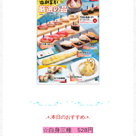
1
1
゜・*:.。. .。.:*・゜゜・*:.。. .。.:*・゜
あ
.+.本日のおすすめ.+.
あ
☆白身三種 528円