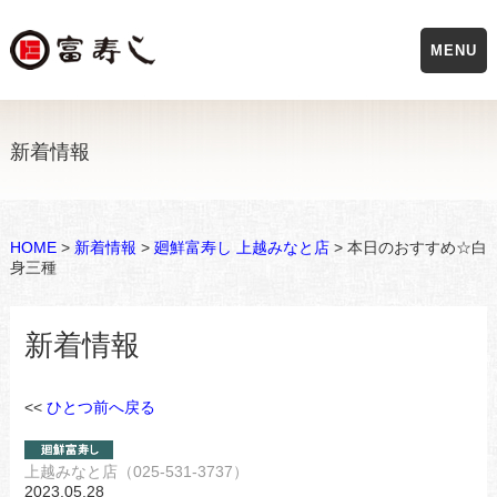
MENU
新着情報
HOME
>
新着情報
>
廻鮮富寿し 上越みなと店
> 本日のおすすめ☆白
身三種
新着情報
<<
ひとつ前へ戻る
上越みなと店（025-531-3737）
2023.05.28