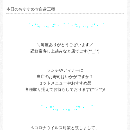
本日のおすすめ☆白身三種
゜・*:.。. .。.:*・゜゜・*:.。. .。.:*・゜
あ
あ
＼毎度ありがとうございます／
廻鮮富寿し上越みなと店でごす(*^_^*)
あ
あ
ランチやディナーに
当店のお寿司はいかがですか？
セットメニューやおすすめ品
各種取り揃えてお待ちしております(*^▽^*)/
あ
あ
゜・*:.。. .。.:*・゜
a
あ
⚠コロナウイルス対策と致しまして、