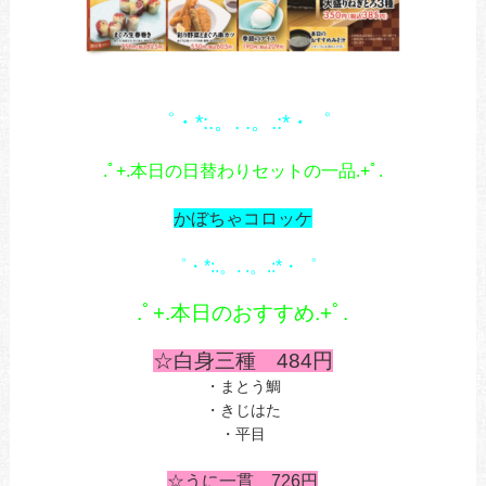
1
1
゜・*:.。. .。.:*・゜
あ
.ﾟ+.本日の日替わりセットの一品.+ﾟ.
あ
かぼちゃコロッケ
1
゜・*:.。. .。.:*・゜
あ
.ﾟ+.本日のおすすめ.+ﾟ.
あ
☆白身三種 484円
・まとう鯛
・きじはた
・平目
の
☆うに一貫 726円