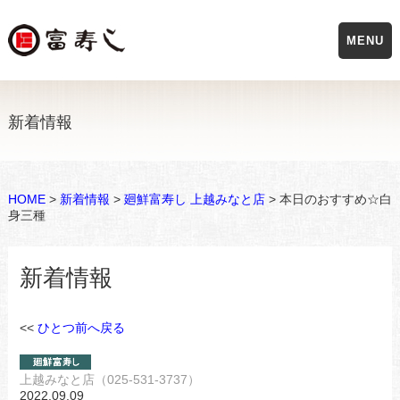
MENU
新着情報
HOME
>
新着情報
>
廻鮮富寿し 上越みなと店
> 本日のおすすめ☆白
身三種
新着情報
<<
ひとつ前へ戻る
上越みなと店（025-531-3737）
2022.09.09