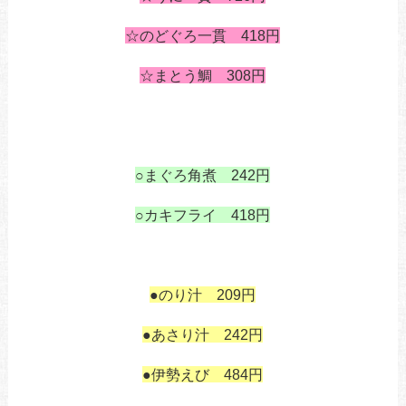
1
☆のどぐろ一貫 418円
の
☆まとう鯛 308円
あ
あ
あ
○まぐろ角煮 242円
あ
○カキフライ 418円
あ
あ
あ
●のり汁 209円
あ
●あさり汁 242円
あ
●伊勢えび 484円