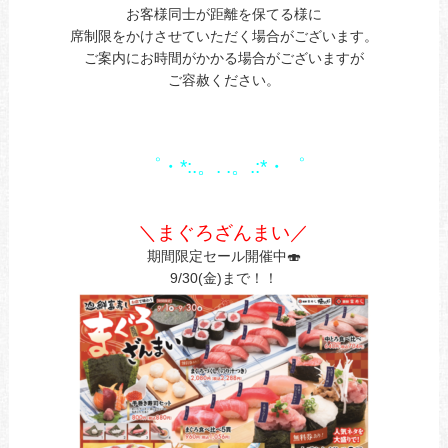
お客様同士が距離を保てる様に
席制限をかけさせていただく場合がございます。
ご案内にお時間がかかる場合がございますが
ご容赦ください。
あ
1
゜・*:.。. .。.:*・゜
1
1
＼まぐろざんまい／
期間限定セール開催中🍣
9/30(金)まで！！