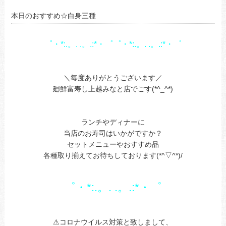
本日のおすすめ☆白身三種
゜・*:.。. .。.:*・゜゜・*:.。. .。.:*・゜
あ
あ
＼毎度ありがとうございます／
廻鮮富寿し上越みなと店でごす(*^_^*)
あ
あ
ランチやディナーに
当店のお寿司はいかがですか？
セットメニューやおすすめ品
各種取り揃えてお待ちしております(*^▽^*)/
あ
あ
゜・*:.。. .。.:*・゜
a
あ
⚠コロナウイルス対策と致しまして、