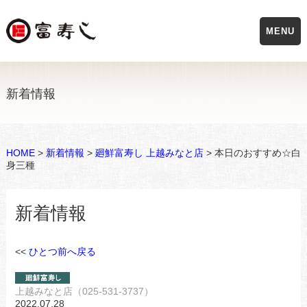
MENU
新着情報
HOME
>
新着情報
>
廻鮮富寿し 上越みなと店
> 本日のおすすめ☆白
身三種
新着情報
<<
ひとつ前へ戻る
上越みなと店（025-531-3737）
2022.07.28