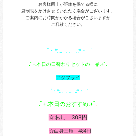
お客様同士が距離を保てる様に
席制限をかけさせていただく場合がございます。
ご案内にお時間がかかる場合がございますが
ご容赦ください。
あ
1
゜・*:.。. .。.:*・゜
あ
.ﾟ+.本日の日替わりセットの一品.+ﾟ.
あ
アジフライ
1
゜・*:.。. .。.:*・゜
あ
.ﾟ+.本日のおすすめ.+ﾟ
.
あ
☆あじ 308円
う
あ
☆白身三種 484円