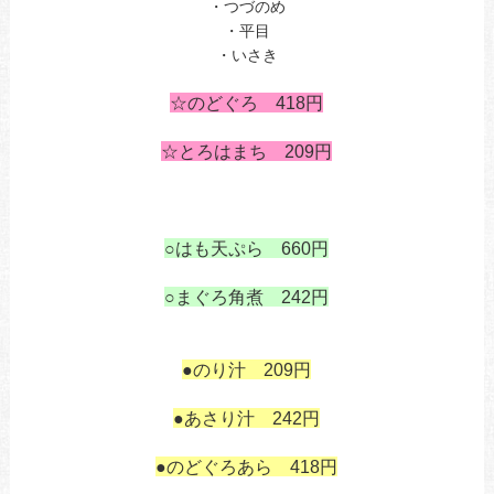
・つづのめ
・平目
・いさき
1
☆のどぐろ 418円
の
☆とろはまち 209円
あ
あ
○はも天ぷら 660円
あ
○まぐろ角煮 242円
あ
あ
●のり汁 209円
あ
●あさり汁 242円
も
●のどぐろあら 418円
の