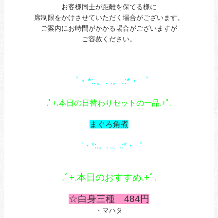
お客様同士が距離を保てる様に
席制限をかけさせていただく場合がございます。
ご案内にお時間がかかる場合がございますが
ご容赦ください。
あ
1
゜・*:.。. .。.:*・゜
あ
.ﾟ+.本日の日替わりセットの一品.+ﾟ.
あ
まぐろ角煮
1
゜・*:.。. .。.:*・゜
あ
あ
.ﾟ+.本日のおすすめ.+ﾟ
.
あ
☆白身三種 484円
・マハタ