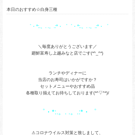
本日のおすすめ☆白身三種
゜・*:.。. .。.:*・゜゜・*:.。. .。.:*・゜
あ
あ
＼毎度ありがとうございます／
廻鮮富寿し上越みなと店でごす(*^_^*)
あ
あ
ランチやディナーに
当店のお寿司はいかがですか？
セットメニューやおすすめ品
各種取り揃えてお待ちしております(*^▽^*)/
あ
あ
゜・*:.。. .。.:*・゜
a
あ
⚠コロナウイルス対策と致しまして、