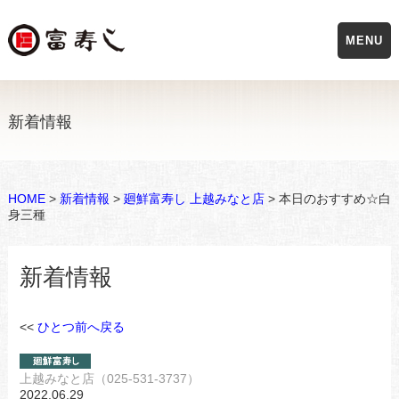
MENU
新着情報
HOME
>
新着情報
>
廻鮮富寿し 上越みなと店
> 本日のおすすめ☆白
身三種
新着情報
<<
ひとつ前へ戻る
上越みなと店（025-531-3737）
2022.06.29