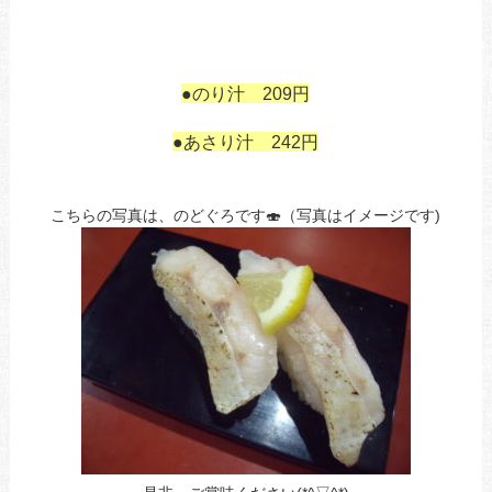
あ
あ
あ
●のり汁 209円
あ
●あさり汁 242円
こちらの写真は、のどぐろです🍣（写真はイメージです)