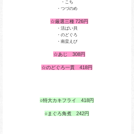
・こち
・つづのめ
う
あ
☆厳選三種 726円
・活ばい貝
・のどぐろ
・南蛮えび
・いさ
あ
☆あじ 308円
の
☆のどぐろ一貫 418円
あ
あ
あ
○特大カキフライ 418円
あ
○まぐろ角煮 242円
も
も
鶏の唐揚げあ