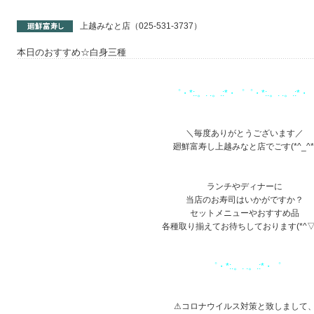
上越みなと店（025-531-3737）
本日のおすすめ☆白身三種
゜・*:.。. .。.:*・゜゜・*:.。. .。.:*・
あ
あ
＼毎度ありがとうございます／
廻鮮富寿し上越みなと店でごす(*^_^*
あ
あ
ランチやディナーに
当店のお寿司はいかがですか？
セットメニューやおすすめ品
各種取り揃えてお待ちしております(*^▽^*
あ
あ
゜・*:.。. .。.:*・゜
a
あ
⚠コロナウイルス対策と致しまして