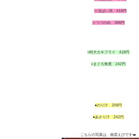
・いさ
あ
☆活ばい貝 418円
の
☆つづのめ 308円
あ
あ
あ
○特大カキフライ 418円
あ
○まぐろ角煮 242円
も
も
鶏の唐揚げあ
あ
あ
あ
●のり汁 209円
あ
●あさり汁 242円
こちらの写真は、南蛮えびです🍣