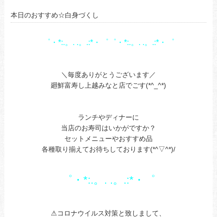
本日のおすすめ☆白身づくし
゜・*:.。. .。.:*・゜゜・*:.。. .。.:*・゜
あ
あ
＼毎度ありがとうございます／
廻鮮富寿し上越みなと店でごす(*^_^*)
あ
あ
ランチやディナーに
当店のお寿司はいかがですか？
セットメニューやおすすめ品
各種取り揃えてお待ちしております(*^▽^*)/
あ
あ
゜・*:.。. .。.:*・゜
a
あ
⚠コロナウイルス対策と致しまして、