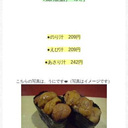
も
鶏の唐揚げあ
あ
あ
あ
●のり汁 209円
あ
●えび汁 209円
あ
●あさり汁 242円
こちらの写真は、うにです🍣（写真はイメージです）