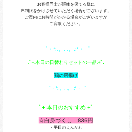
お客様同士が距離を保てる様に
席制限をかけさせていただく場合がございます。
ご案内にお時間がかかる場合がございますが
ご容赦ください。
あ
1
゜・*:.。. .。.:*・゜
あ
.ﾟ+.本日の日替わりセットの一品.+ﾟ.
あ
鶏の唐揚げ
1
゜・*:.。. .。.:*・゜
あ
あ
.ﾟ+.本日のおすすめ.+ﾟ
.
あ
☆白身づくし 836円
・平目のえんがわ