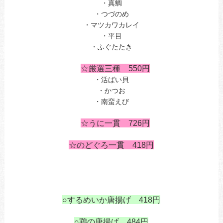
・真鯛
・つづのめ
・マツカワカレイ
・平目
・ふぐたたき
う
あ
☆厳選三種 550円
・活ばい貝
・かつお
・南蛮えび
・いさ
あ
☆うに一貫 726円
の
☆のどぐろ一貫 418円
あ
あ
あ
○するめいか唐揚げ 418円
あ
○鶏の唐揚げ 484円