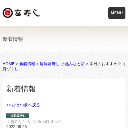
MENU
新着情報
HOME
>
新着情報
>
廻鮮富寿し 上越みなと店
> 本日のおすすめ☆白
身づくし
新着情報
<<
ひとつ前へ戻る
上越みなと店（025-531-3737）
2022.06.23