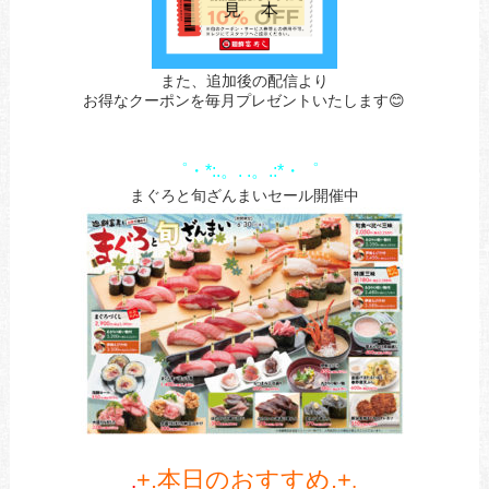
また、追加後の配信より
お得なクーポンを毎月プレゼントいたします😊
あ
あ
゜・*:.。. .。.:*・゜
まぐろと旬ざんまいセール開催中
あ
+.本日のおすすめ.+
.
.