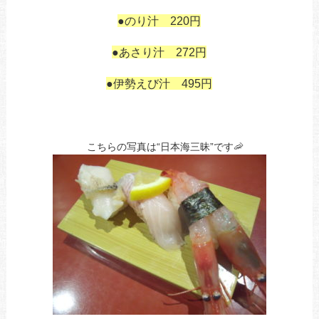
も
●のり汁 220円
も
●あさり汁 272円
あ
●伊勢えび汁 495円
あ
あ
あ
の
こちらの写真は“日本海三昧”です🦐