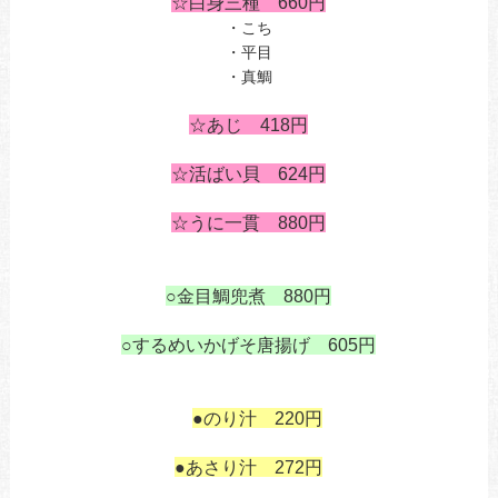
☆白身三種 660円
・こち
・平目
・真鯛
あ
☆あじ 418
円
あ
☆活ばい貝 624円
☆うに一貫 880円
あ
○金目鯛兜煮 880円
あ
○するめいかげそ唐揚げ 605
円
あ
あ
も
●のり汁 220円
も
●あさり汁 272円