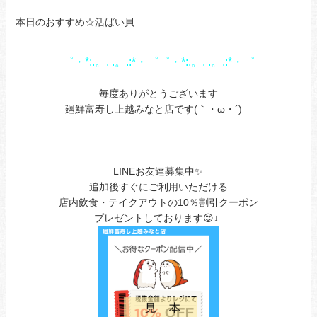
本日のおすすめ☆活ばい貝
゜・*:.。. .。.:*・゜゜・*:.。. .。.:*・゜
1
毎度ありがとうございます
廻鮮富寿し上越みなと店です(｀・ω・´)ゞ
1
LINEお友達募集中✨
追加後すぐにご利用いただける
店内飲食・テイクアウトの10％割引クーポン
プレゼントしております😍↓