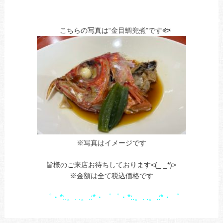
あ
ｎ
こちらの写真は“金目鯛兜煮”です🐟
※写真はイメージです
あ
皆様のご来店お待ちしております<(_ _*)>
※金額は全て税込価格です
1
゜・*:.。. .。.:*・゜゜・*:.。. .。.:*・゜