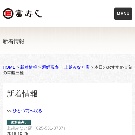
MENU
新着情報
HOME
>
新着情報
>
廻鮮富寿し 上越みなと店
> 本日のおすすめ☆旬
の軍艦三種
新着情報
<<
ひとつ前へ戻る
上越みなと店（025-531-3737）
2018.10.25