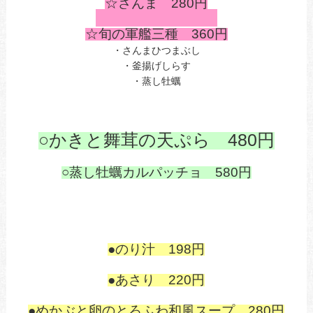
☆さんま 280円
☆旬の軍艦三種 360円
・さんまひつまぶし
・釜揚げしらす
・蒸し牡蠣
あ
○かきと舞茸の天ぷら 480円
○蒸し牡蠣カルパッチョ 580円
あ
あ
●のり汁 198円
あ
●あさり 220円
●めかぶと卵のとろふわ和風スープ 280円