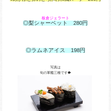
あ
あ
あ
板倉ジェラート
◎梨シャーベット 280円
あ
あ
あ
◎ラムネアイス 198
円
写真は
旬の軍艦三種です🐡