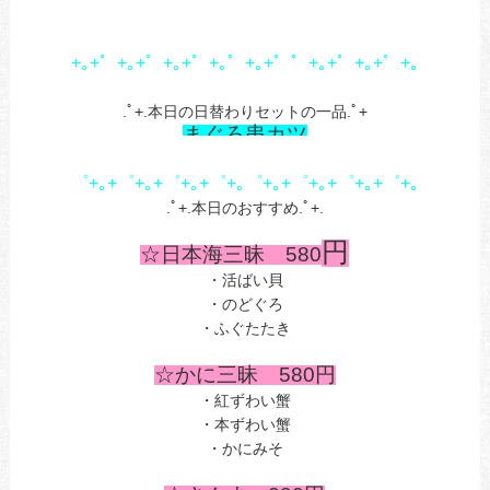
あ
あ
+｡+゜+｡+゜+｡+゜+｡゜+｡+゜゜+｡+゜+｡+゜+｡
.ﾟ+.本日の日替わりセットの一品.ﾟ+
まぐろ串カツ
゜+｡+゜+｡+゜+｡+゜+｡゜+｡+゜+｡+゜+｡+゜+｡
.ﾟ+.本日のおすすめ.ﾟ+.
・まだいあ
円
☆日本海三昧 580
・活ばい貝
・のどぐろ
・ふぐたたき
あ
☆かに三昧 580円
・紅ずわい蟹
・本ずわい蟹
・かにみそ
あ