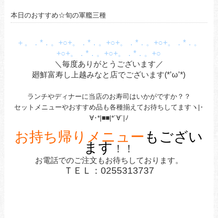
本日のおすすめ☆旬の軍艦三種
＋。．*．。+○+。．*．。+○+。．*．。+○+。．*．。
+○+。．*．。+○+。．*．。+○
＼毎度ありがとうございます／
廻鮮富寿し上越みなと店でございます(*’ω’*)
ランチやディナーに当店のお寿司はいかがですか？？
セットメニューやおすすめ品も各種揃えてお待ちしてますヽ|･
∀･*|■■|*´∀`|ﾉ
お持ち帰りメニュー
もござい
ます
！！
お電話でのご注文もお待ちしております
。
ＴＥＬ：0255313737
あ
あ
あ
あ