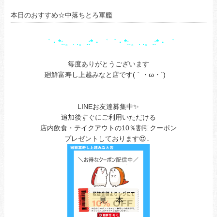
本日のおすすめ☆中落ちとろ軍艦
゜・*:.。. .。.:*・゜゜・*:.。. .。.:*・゜
1
毎度ありがとうございます
廻鮮富寿し上越みなと店です(｀・ω・´)ゞ
1
LINEお友達募集中✨
追加後すぐにご利用いただける
店内飲食・テイクアウトの10％割引クーポン
プレゼントしております😍↓