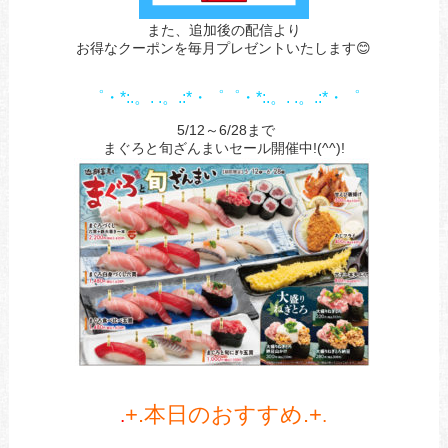
また、追加後の配信より
お得なクーポンを毎月プレゼントいたします😊
1
1
゜・*:.。. .。.:*・゜゜・*:.。. .。.:*・゜
まぐろとしゅ
5/12～6/28まで
まぐろと旬ざんまいセール開催中!(^^)!
+.本日のおすすめ.+
.
.
a