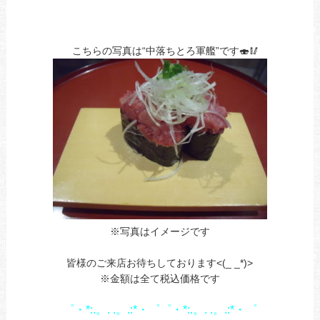
ｎ
こちらの写真は“中落ちとろ軍艦”です🍣🥢
※写真はイメージです
あ
皆様のご来店お待ちしております<(_ _*)>
※金額は全て税込価格です
1
゜・*:.。. .。.:*・゜゜・*:.。. .。.:*・゜