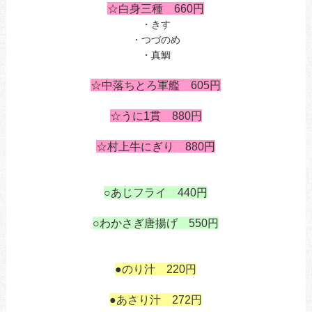
☆白身三種 660円
・きす
・つづのめ
・真鯛
あ
☆中落ちとろ軍艦 605
円
あ
☆うに1貫 880
円
あ
☆村上牛にぎり 880円
○あじフライ 440円
あ
○わかさぎ唐揚げ 550
円
あ
●のり汁 220円
も
●あさり汁 272円