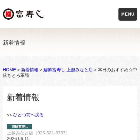
MENU
新着情報
HOME
>
新着情報
>
廻鮮富寿し 上越みなと店
> 本日のおすすめ☆中
落ちとろ軍艦
新着情報
<<
ひとつ前へ戻る
上越みなと店（025-531-3737）
2026.06.11