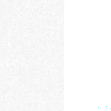
＋。．*．。