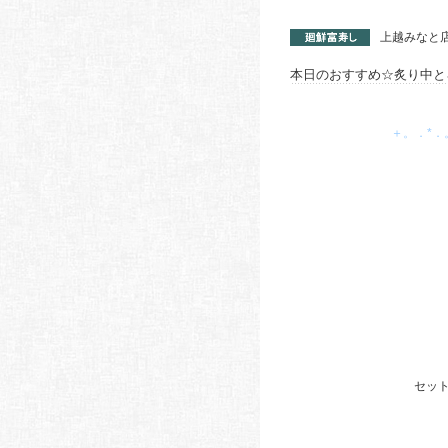
上越みなと店（
本日のおすすめ☆炙り中と
＋。．*．。
セット