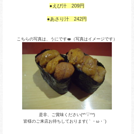
●えび汁 209円
あ
●あさり汁 242円
こちらの写真は、うにです🍣（写真はイメージです）
是非、ご賞味ください(*^▽^*)
皆様のご来店お待ちしております(｀・ω・´)ゞ