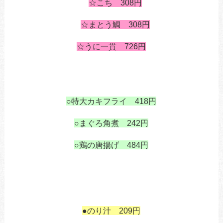
あ
☆こち 308円
・いさ
あ
☆まとう鯛 308円
の
☆うに一貫 726円
あ
あ
あ
○特大カキフライ 418円
あ
○まぐろ角煮 242円
も
○鶏の唐揚げ 484円
も
鶏の唐揚げあ
あ
あ
あ
●のり汁 209円
あ