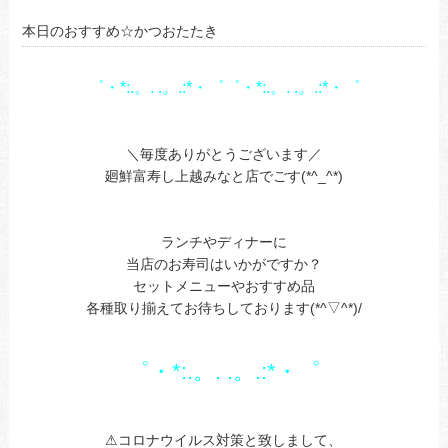
本日のおすすめ☆かつおたたき
゜・*:.。. .。.:*・゜゜・*:.。. .。.:*・゜
あ
あ
＼毎度ありがとうございます／
廻鮮富寿し上越みなと店でごす(*^_^*)
あ
あ
ランチやディナーに
当店のお寿司はいかがですか？
セットメニューやおすすめ品
各種取り揃えてお待ちしております(*^▽^*)/
あ
あ
゜・*:.。. .。.:*・゜
a
あ
⚠コロナウイルス対策と致しまして、