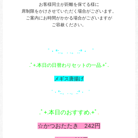
お客様同士が距離を保てる様に
席制限をかけさせていただく場合がございます。
ご案内にお時間がかかる場合がございますが
ご容赦ください。
あ
1
゜・*:.。. .。.:*・゜
あ
.ﾟ+.本日の日替わりセットの一品.+ﾟ.
あ
メギス唐揚げ
1
゜・*:.。. .。.:*・゜
あ
あ
.ﾟ+.本日のおすすめ.+ﾟ
.
あ
☆かつおたたき 242円
う