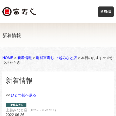
MENU
新着情報
HOME
>
新着情報
>
廻鮮富寿し 上越みなと店
> 本日のおすすめ☆か
つおたたき
新着情報
<<
ひとつ前へ戻る
上越みなと店（025-531-3737）
2022.06.26