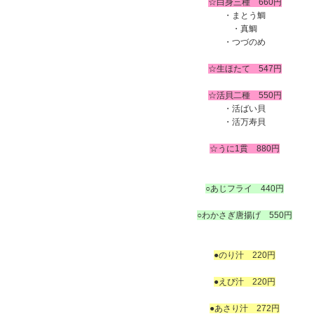
☆白身三種 660円
・まとう鯛
・真鯛
・つづのめ
あ
☆生ほたて 547
円
あ
☆活貝二種 550円
・活ばい貝
・活万寿貝
☆うに1貫 880円
あ
○あじフライ 440円
あ
○わかさぎ唐揚げ 550
円
あ
あ
●のり汁 220円
●えび汁 220円
も
●あさり汁 272円