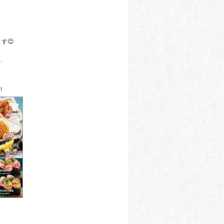
す😊
゜
!