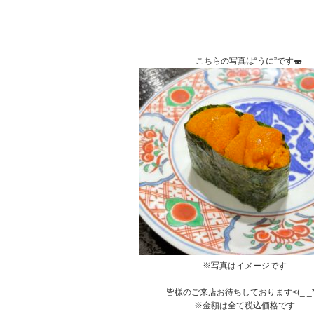
ｎ
こちらの写真は“うに”です🍣
※写真はイメージです
あ
皆様のご来店お待ちしております<(_ _*
※金額は全て税込価格です