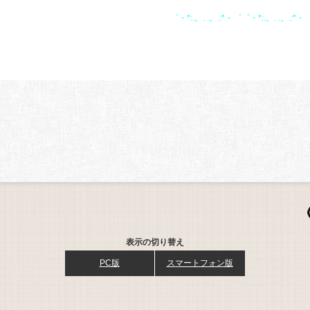
1
゜・*:.。. .。.:*・゜゜・*:.。. .。.:*・
表示の切り替え
PC版
スマートフォン版