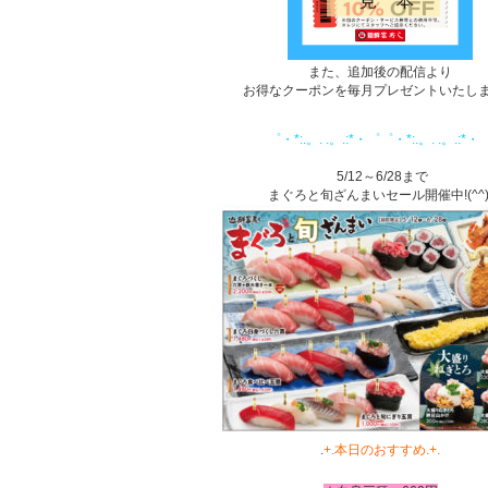
また、追加後の配信より
お得なクーポンを毎月プレゼントいたしま
1
1
゜・*:.。. .。.:*・゜゜・*:.。. .。.:*・
まぐろとしゅ
5/12～6/28まで
まぐろと旬ざんまいセール開催中!(^^)
.
+.本日のおすすめ.+
.
a