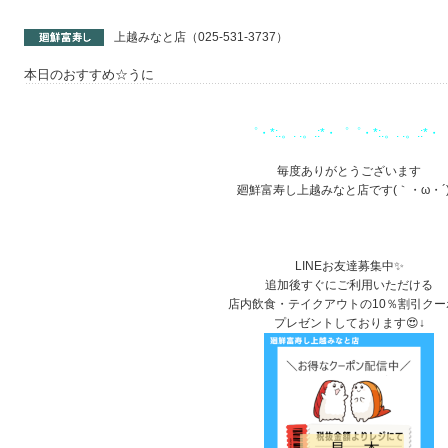
上越みなと店（025-531-3737）
本日のおすすめ☆うに
゜・*:.。. .。.:*・゜゜・*:.。. .。.:*・
1
毎度ありがとうございます
廻鮮富寿し上越みなと店です(｀・ω・´
1
LINEお友達募集中✨
追加後すぐにご利用いただける
店内飲食・テイクアウトの10％割引クー
プレゼントしております😍↓