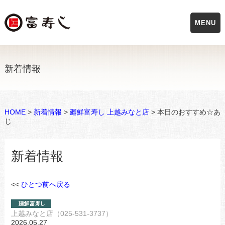
MENU
新着情報
HOME
>
新着情報
>
廻鮮富寿し 上越みなと店
> 本日のおすすめ☆あ
じ
新着情報
<<
ひとつ前へ戻る
上越みなと店（025-531-3737）
2026.05.27