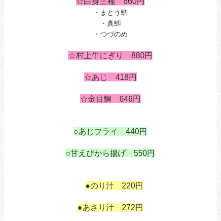
☆白身三種 660円
・まとう鯛
・真鯛
・つづのめ
あ
☆村上牛にぎり 880
円
あ
☆あじ 418円
☆金目鯛 646円
あ
○あじフライ 440円
あ
○甘えびから揚げ 550
円
あ
あ
も
●のり汁 220円
も
●あさり汁 272円