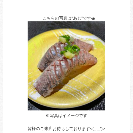
あ
ｎ
こちらの写真は“あじ”です🍣
※写真はイメージです
あ
皆様のご来店お待ちしております<(_ _*)>