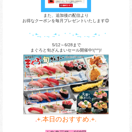
また、追加後の配信より
お得なクーポンを毎月プレゼントいたします😊
1
1
゜・*:.。. .。.:*・゜゜・*:.。. .。.:*・゜
まぐろとしゅ
5/12～6/28まで
まぐろと旬ざんまいセール開催中!(^^)!
+.本日のおすすめ.+
.
.
a