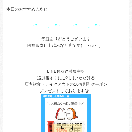
本日のおすすめ☆あじ
゜・*:.。. .。.:*・゜゜・*:.。. .。.:*・゜
1
毎度ありがとうございます
廻鮮富寿し上越みなと店です(｀・ω・´)ゞ
1
LINEお友達募集中✨
追加後すぐにご利用いただける
店内飲食・テイクアウトの10％割引クーポン
プレゼントしております😍↓