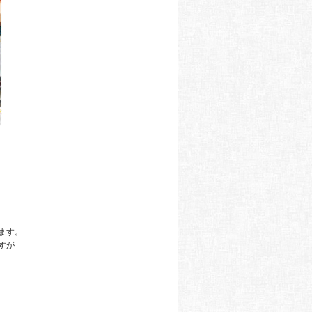
、
ます。
すが