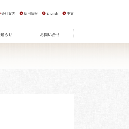
会社案内
採用情報
English
中文