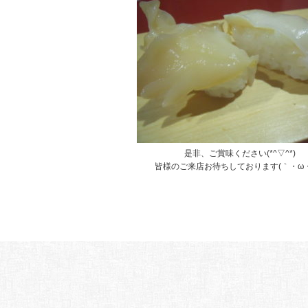
是非、ご賞味ください(*^▽^*)
皆様のご来店お待ちしております(｀・ω・