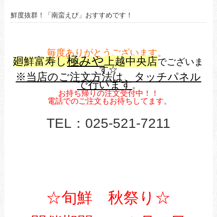
鮮度抜群！「南蛮えび」おすすめです！
毎度ありがとうございます。
極みや
廻鮮富寿し
上越中央店
でございま
す☆
※当店のご注文方法は、タッチパネル
で行います
。
お持ち帰りの注文受付中！！
電話でのご注文もお待ちしてます。
TEL：025-521-7211
☆旬鮮 秋祭り☆