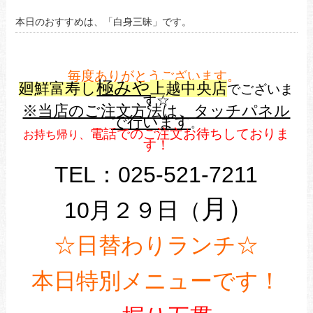
本日のおすすめは、「白身三昧」です。
毎度ありがとうございます。
極みや
廻鮮富寿し
上越中央店
でございま
す☆
※当店のご注文方法は、タッチパネル
で行います
。
電話でのご注文お待ちしておりま
お持ち帰り、
す！
TEL：025-521-7211
月）
10月２９日（
☆日替わりランチ☆
本日特別メニューです！