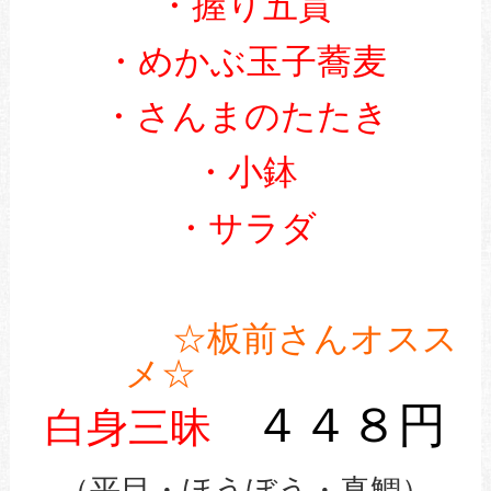
・握り五貫
・めかぶ玉子蕎麦
・さんまのたたき
・小鉢
・サラダ
☆板前さんオスス
さんま
メ☆
４４８円
白身三昧
（平目・ほうぼう・真鯛）