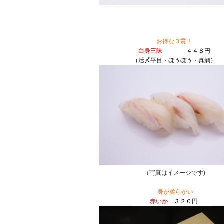
お得な３貫！
白身三昧
４４８円
（活〆平目・ほうぼう・真鯛）
（写真はイメージです)
身が柔らかい
赤いか
３２０円