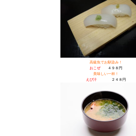
高級魚でお馴染み！
おこぜ
４９８円
美味しい一杯！
えび汁
２４８円