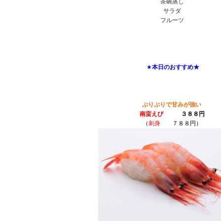
茶碗蒸し
サラダ
フルーツ
★
本日のおすすめ★
ぷりぷりで甘みが強い
南蛮えび
３８８円
（
刺身
７８８円）