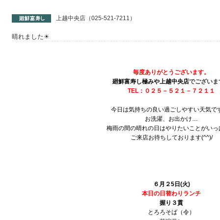
上越中央店（025-521-7211）
晴れました☀
毎度ありがとうございます。
廻鮮富寿し極みや上越中央店
でございま
TEL：０２５－５２１－７２１１
今日は気持ちの良い過ごしやすい天気で
お洗濯、お出かけ…
梅雨の間の晴れの日はやりたいことがいっ
ご来店お待ちしております(^^)/
６月２5
日(火)
本日の日替わりランチ
握り３貫
とろろそば（令）