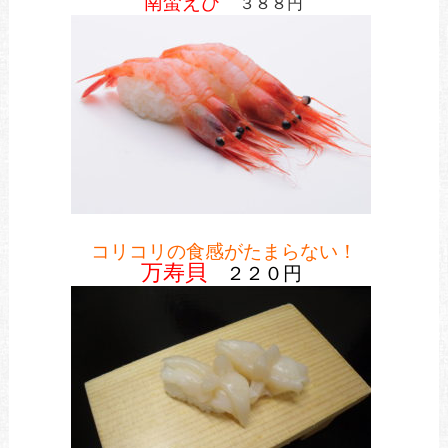
南蛮えび
３８８円
コリコリの食感がたまらない！
万寿貝
２２０円