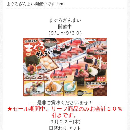
まぐろざんまい開催中です！🍣
まぐろざんまい
開催中
(９/１〜９/３０)
是非ご賞味くださいませ！
★セール期間中、リーフ商品のみお会計１０％
引きです。
９月２２
日(木
)
日替わりセット