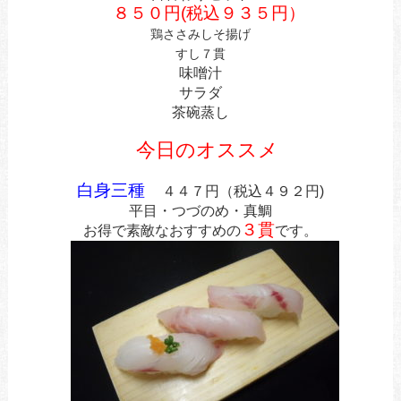
８５０円(税込９３５円）
鶏ささみしそ揚げ
すし７貫
味噌汁
サラダ
茶碗蒸し
今日のオススメ
白身三種
４４７円（税込４９２円)
平目・つづのめ
・真鯛
３貫
お得で素敵なおすすめの
です。