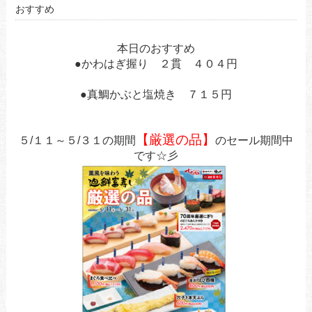
おすすめ
本日のおすすめ
●かわはぎ握り ２貫 ４０４円
あ
●真鯛かぶと塩焼き ７１５円
あ
あ
【厳選の品】
５/１１～５/３１の期間
のセール期間中
です☆彡