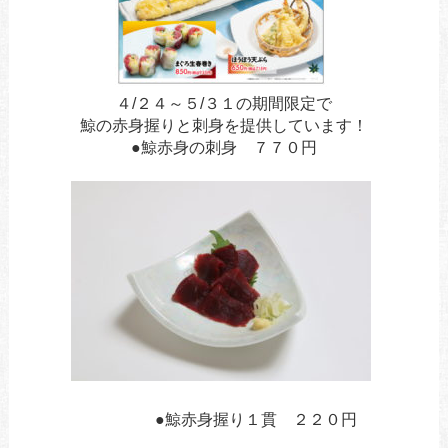
４/２４～５/３１の期間限定で
鯨の赤身握りと刺身を提供しています！
●鯨赤身の刺身 ７７０円
あ
あ
●
鯨赤身握り１貫 ２２０円
あ