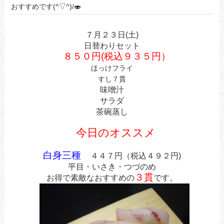
おすすめです(^▽^)/🍣
７月２３
日(土)
日替わりセット
８５０円(税込９３５円）
ほっけフライ
すし７貫
味噌汁
サラダ
茶碗蒸し
今日のオススメ
白身三種
４４７円（税込４９２円)
平目・いさき
・つづのめ
３貫
お得で素敵なおすすめの
です。