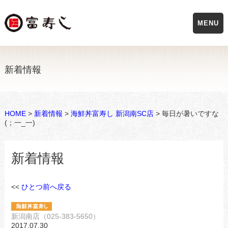
MENU
新着情報
HOME
>
新着情報
>
海鮮丼富寿し 新潟南SC店
> 毎日が暑いですな
(；一_一)
新着情報
<<
ひとつ前へ戻る
新潟南店（025-383-5650）
2017.07.30