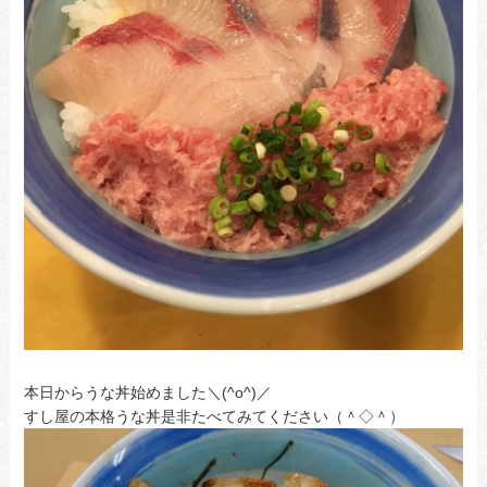
本日からうな丼始めました＼(^o^)／
すし屋の本格うな丼是非たべてみてください（＾◇＾）