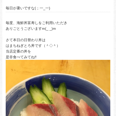
毎日が暑いですな(；一_一)
毎度、海鮮丼富寿しをご利用いただき
ありごとうございますm(_ _)m
さて本日の日替わり丼は
はまちねぎとろ丼です（＾◇＾）
当店定番の丼を
是非食べてみてね‼