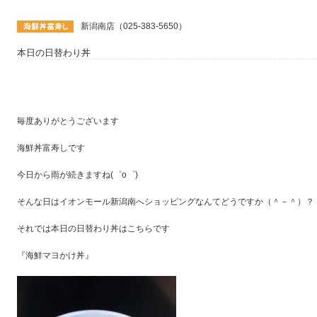
新潟南店（025-383-5650）
本日の日替わり丼
毎度ありがとうございます
海鮮丼富寿しです
今日から雨が続きますね(゜o゜)
そんな日はイオンモール新潟南へショッピングなんてどうですか（＾－＾）？
それでは本日の日替わり丼はこちらです
『海鮮マヨかけ丼』