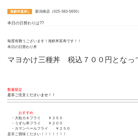
新潟南店（025-383-5650）
本日の日替わりは??
毎度有難うございます！海鮮丼富寿です！！
本日の日替わり丼
マヨかけ三種丼 税込７００円となっ
数量限定
是非ご注文くださいませ！！
おすすめ
・大粒カキフライ ￥３５０
・うずら串フライ ￥２００
・カマンベールフライ ￥２５０
是非ご賞味ください！！！！！！！