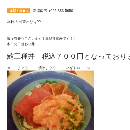
新潟南店（025-383-5650）
本日の日替わりは??
毎度有難うございます！海鮮丼富寿です！！
本日の日替わり丼
鮪三種丼 税込７００円となっており
≪ まぐろ ・ 漬けまぐろ ・ ネギトロ ≫