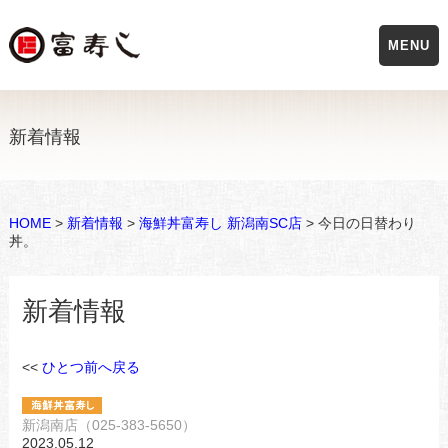
MENU
新着情報
HOME
>
新着情報
>
海鮮丼富寿し 新潟南SC店
> 今日の日替わり
丼。
新着情報
<<
ひとつ前へ戻る
新潟南店（025-383-5650）
2023.05.12