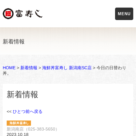
MENU
新着情報
HOME
>
新着情報
>
海鮮丼富寿し 新潟南SC店
> 今日の日替わり
丼。
新着情報
<<
ひとつ前へ戻る
新潟南店（025-383-5650）
2023.10.18