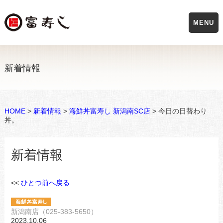
MENU
新着情報
HOME
>
新着情報
>
海鮮丼富寿し 新潟南SC店
> 今日の日替わり
丼。
新着情報
<<
ひとつ前へ戻る
新潟南店（025-383-5650）
2023.10.06