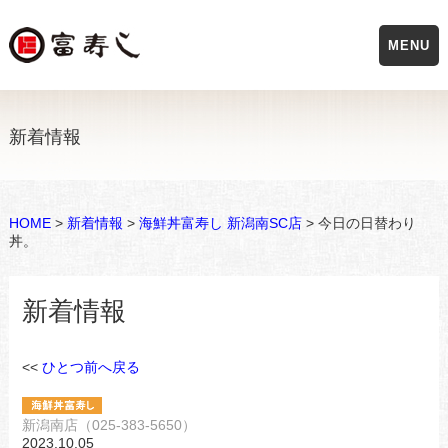
MENU
新着情報
HOME
>
新着情報
>
海鮮丼富寿し 新潟南SC店
> 今日の日替わり
丼。
新着情報
<<
ひとつ前へ戻る
新潟南店（025-383-5650）
2023.10.05