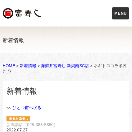
MENU
新着情報
HOME
>
新着情報
>
海鮮丼富寿し 新潟南SC店
> ネギトロコラボ丼
(*_*)
新着情報
<<
ひとつ前へ戻る
新潟南店（025-383-5650）
2022.07.27