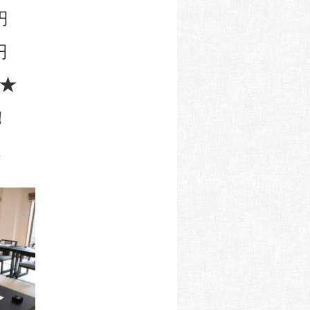
円
円
★
！
？