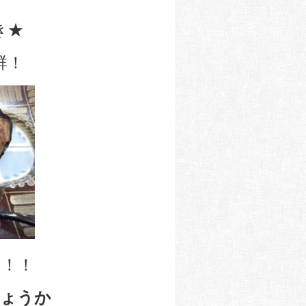
き★
群！
！！
しょうか