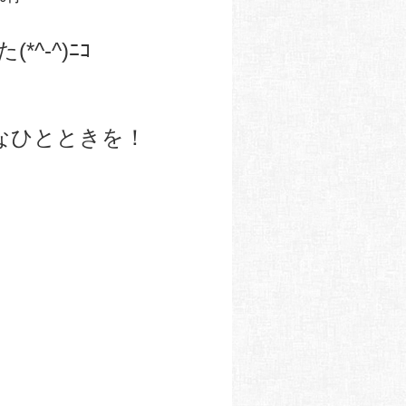
^-^)ﾆｺ
なひとときを！