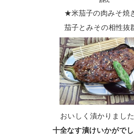
おわん
★米茄子の肉みそ焼
茄子とみその相性抜
おいしく漬かりました
十全なす漬けいかがで