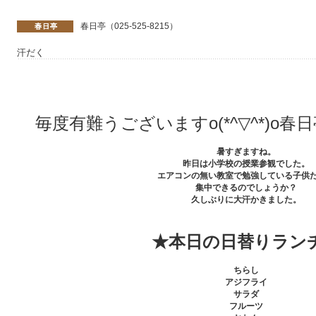
春日亭（025-525-8215）
汗だく
毎度有難うございますo(*^▽^*)o
暑すぎますね。
昨日は小学校の授業参観でした。
エアコンの無い教室で勉強している子供
集中できるのでしょうか？
久しぶりに大汗かきました。
★本日の日替りラン
ちらし
アジフライ
サラダ
フルーツ