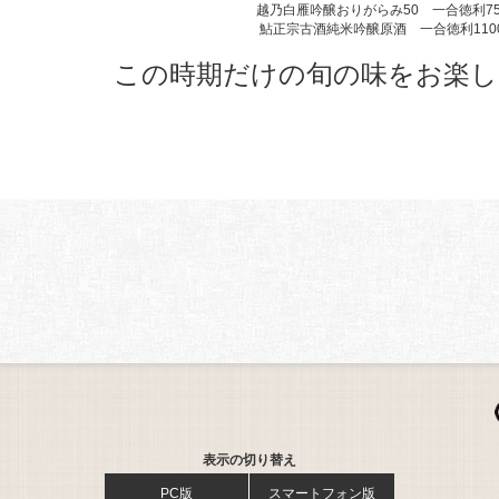
越乃白雁吟醸おりがらみ50 一合徳利75
鮎正宗古酒純米吟醸原酒 一合徳利110
この時期だけの旬の味をお楽し
表示の切り替え
PC版
スマートフォン版