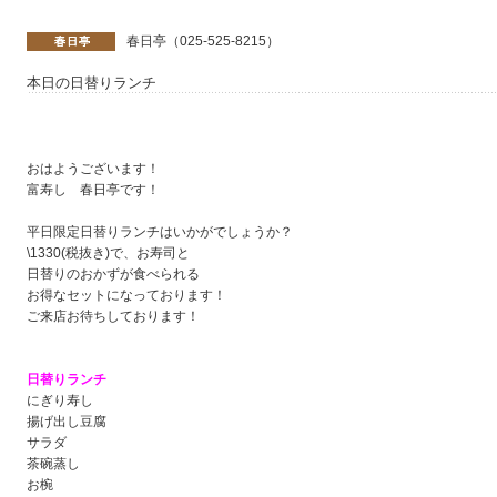
春日亭（025-525-8215）
本日の日替りランチ
おはようございます！
富寿し 春日亭です！
平日限定日替りランチはいかがでしょうか？
\1330(税抜き)で、お寿司と
日替りのおかずが食べられる
お得なセットになっております！
ご来店お待ちしております！
日替りランチ
にぎり寿し
揚げ出し豆腐
サラダ
茶碗蒸し
お椀