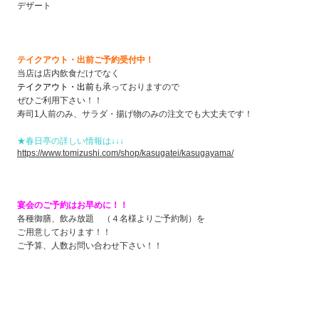
デザート
テイクアウト・出前ご予約受付中！
当店は店内飲食だけでなく
テイクアウト・出前
も承っておりますので
ぜひご利用下さい！！
寿司1人前のみ、サラダ・揚げ物のみの注文でも大丈夫です！
★春日亭の詳しい情報は↓↓↓
https://www.tomizushi.com/shop/kasugatei/kasugayama/
宴会のご予約はお早めに！！
各種御膳、飲み放題 （４名様よりご予約制）を
ご用意しております！！
ご予算、人数お問い合わせ下さい！！