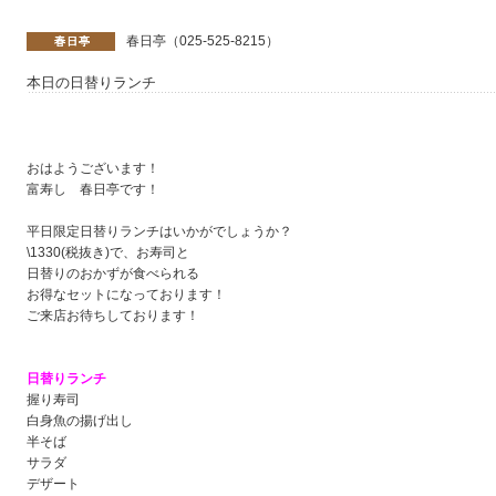
春日亭（025-525-8215）
本日の日替りランチ
おはようございます！
富寿し 春日亭です！
平日限定日替りランチはいかがでしょうか？
\1330(税抜き)で、お寿司と
日替りのおかずが食べられる
お得なセットになっております！
ご来店お待ちしております！
日替りランチ
握り寿司
白身魚の揚げ出し
半そば
サラダ
デザート