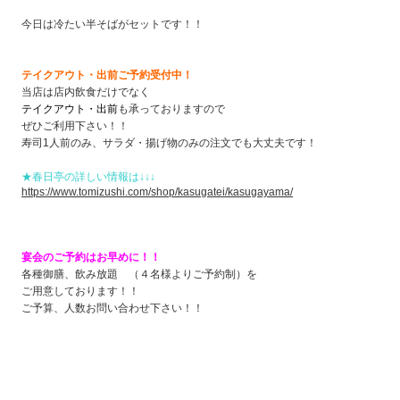
今日は冷たい半そばがセットです！！
テイクアウト・出前ご予約受付中！
当店は店内飲食だけでなく
テイクアウト・出前
も承っておりますので
ぜひご利用下さい！！
寿司1人前のみ、サラダ・揚げ物のみの注文でも大丈夫です！
★春日亭の詳しい情報は↓↓↓
https://www.tomizushi.com/shop/kasugatei/kasugayama/
宴会のご予約はお早めに！！
各種御膳、飲み放題 （４名様よりご予約制）を
ご用意しております！！
ご予算、人数お問い合わせ下さい！！