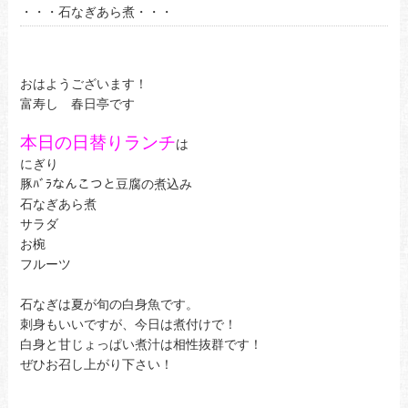
・・・石なぎあら煮・・・
おはようございます！
富寿し 春日亭です
本日の日替りランチ
は
にぎり
豚ﾊﾞﾗなんこつと豆腐の煮込み
石なぎあら煮
サラダ
お椀
フルーツ
石なぎは夏が旬の白身魚です。
刺身もいいですが、今日は煮付けで！
白身と甘じょっぱい煮汁は相性抜群です！
ぜひお召し上がり下さい！