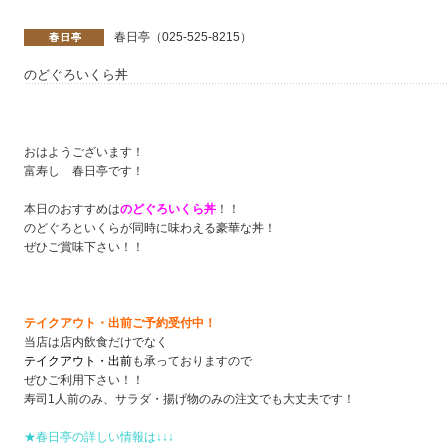
春日亭（025-525-8215）
のどぐろいくら丼
おはようございます！
富寿し 春日亭です！
本日のおすすめは
のどぐろいくら丼
！！
のどぐろといくらが同時に味わえる豪華な丼！
ぜひご賞味下さい！！
テイクアウト・出前ご予約受付中！
当店は店内飲食だけでなく
テイクアウト・出前
も承っておりますので
ぜひご利用下さい！！
寿司1人前のみ、サラダ・揚げ物のみの注文でも大丈夫です！
★春日亭の詳しい情報は↓↓↓