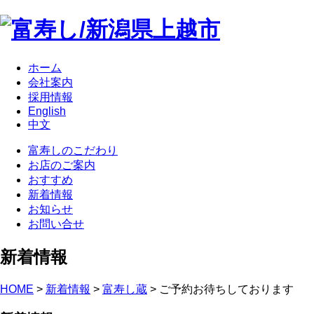
ホーム
会社案内
採用情報
English
中文
富寿しのこだわり
お店のご案内
おすすめ
新着情報
お知らせ
お問い合せ
新着情報
HOME
>
新着情報
>
富寿し蔵
> ご予約お待ちしております